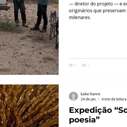
— diretor do projeto — e e
originários que preservam t
milenares.
kaike Nanne
24 de jan.
4 min de leitura
Expedição “So
poesia”