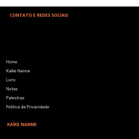
Folha de S. Paulo: livro “é uma
CONTATO E REDES SOCIAIS
pérola”
kaikenanne@icloud.com
Kaíke Nanne
Kaíke Nanne
LINKS RÁPIDOS
Home
Kaíke Nanne
Livro
Notas
Palestras
Politica de Privacidade
KAÍKE NANNE
O jornalista Kaíke Nanne tem viajado por todo o mundo para