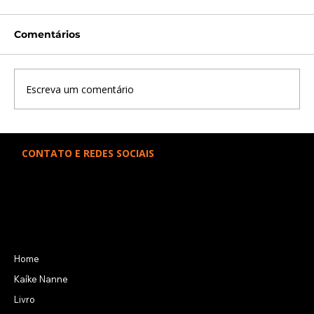
Comentários
Escreva um comentário
Época Negócios: “Texto primoroso”
CONTATO E REDES SOCIAIS
kaikenanne@icloud.com
Kaíke Nanne
Kaíke Nanne
LINKS RÁPIDOS
Home
Kaíke Nanne
Livro