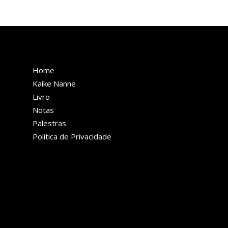
Folha de S. Paulo: livro “é
Épo
uma pérola”
pri
LINKS RÁPIDOS
Home
Kaíke Nanne
Livro
Notas
Palestras
Politica de Privacidade