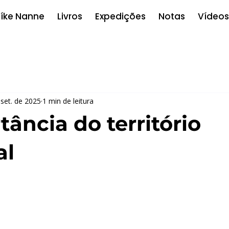
íke Nanne
Livros
Expedições
Notas
Vídeos
 set. de 2025
1 min de leitura
ância do território
al