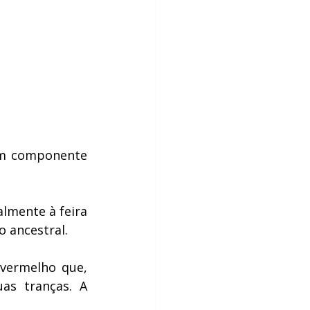
um componente 
lmente à feira 
 ancestral.
vermelho que, 
as tranças. A 