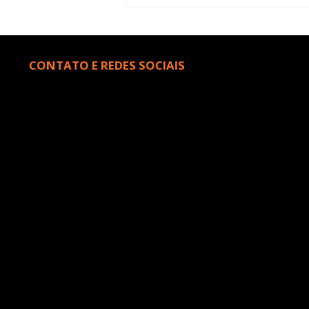
Leitores comentam o
livro “Como dançar com
os mortos”
CONTATO E REDES SOCIAIS
kaikenanne@icloud.com
Kaíke Nanne
Kaíke Nanne