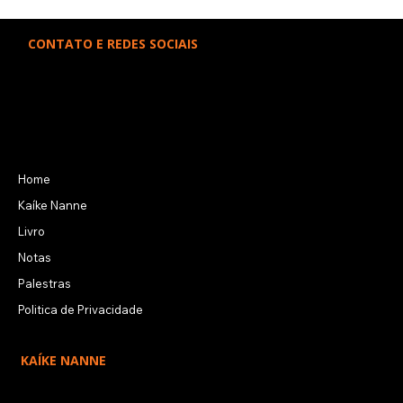
Folha de S. Paulo: livro “é uma
CONTATO E REDES SOCIAIS
pérola”
kaikenanne@icloud.com
Kaíke Nanne
Kaíke Nanne
LINKS RÁPIDOS
Home
Kaíke Nanne
Livro
Notas
Palestras
Politica de Privacidade
KAÍKE NANNE
O jornalista Kaíke Nanne tem viajado por todo o mundo para