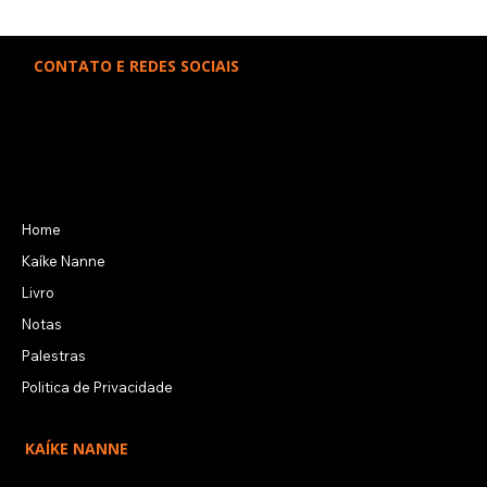
Folha de S. Paulo: livro “é uma
CONTATO E REDES SOCIAIS
pérola”
kaikenanne@icloud.com
Kaíke Nanne
Kaíke Nanne
LINKS RÁPIDOS
Home
Kaíke Nanne
Livro
Notas
Palestras
Politica de Privacidade
KAÍKE NANNE